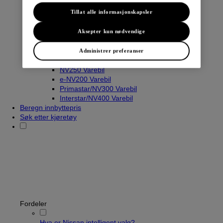
Tillat alle informasjonskapsler
Varebiler
Aksepter kun nødvendige
Navara
Townstar Varebil
Administrer preferanser
Townstar El-Varebil
NV250 Varebil
e-NV200 Varebil
Primastar/NV300 Varebil
Interstar/NV400 Varebil
Beregn innbyttepris
Søk etter kjøretøy
Fordeler
Hva er Nissan intelligent valg?