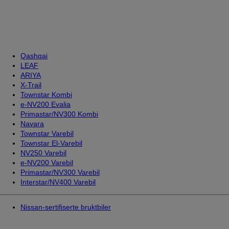
Qashqai
LEAF
ARIYA
X-Trail
Townstar Kombi
e-NV200 Evalia
Primastar/NV300 Kombi
Navara
Townstar Varebil
Townstar El-Varebil
NV250 Varebil
e-NV200 Varebil
Primastar/NV300 Varebil
Interstar/NV400 Varebil
Nissan-sertifiserte bruktbiler