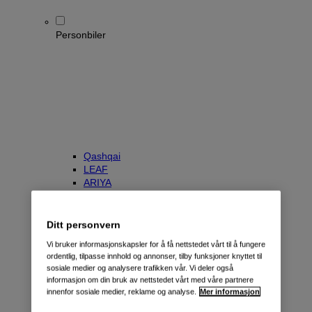
Personbiler
Qashqai
LEAF
ARIYA
X-Trail
Townstar Kombi
e-NV200 Evalia
Ditt personvern
Primastar/NV300 Kombi
Vi bruker informasjonskapsler for å få nettstedet vårt til å fungere
ordentlig, tilpasse innhold og annonser, tilby funksjoner knyttet til
sosiale medier og analysere trafikken vår. Vi deler også
informasjon om din bruk av nettstedet vårt med våre partnere
innenfor sosiale medier, reklame og analyse.
Mer informasjon