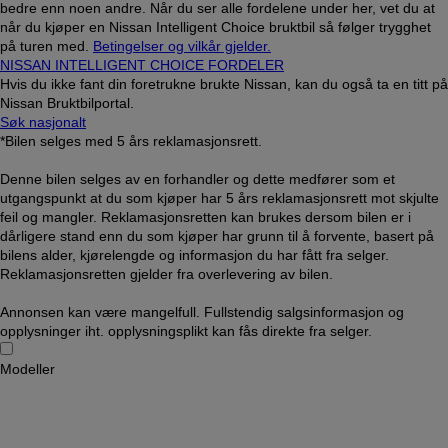
bedre enn noen andre. Når du ser alle fordelene under her, vet du at
når du kjøper en Nissan Intelligent Choice bruktbil så følger trygghet
på turen med.
Betingelser og vilkår gjelder.
NISSAN INTELLIGENT CHOICE FORDELER
Hvis du ikke fant din foretrukne brukte Nissan, kan du også ta en titt på
Nissan Bruktbilportal.
Søk nasjonalt
*Bilen selges med 5 års reklamasjonsrett.
Denne bilen selges av en forhandler og dette medfører som et
utgangspunkt at du som kjøper har 5 års reklamasjonsrett mot skjulte
feil og mangler. Reklamasjonsretten kan brukes dersom bilen er i
dårligere stand enn du som kjøper har grunn til å forvente, basert på
bilens alder, kjørelengde og informasjon du har fått fra selger.
Reklamasjonsretten gjelder fra overlevering av bilen.
Annonsen kan være mangelfull. Fullstendig salgsinformasjon og
opplysninger iht. opplysningsplikt kan fås direkte fra selger.
Modeller