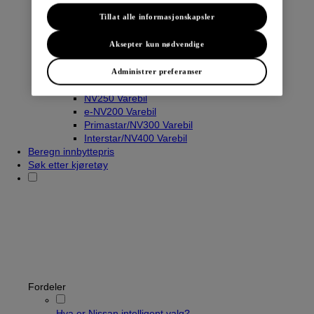
Tillat alle informasjonskapsler
Varebiler
Aksepter kun nødvendige
Navara
Townstar Varebil
Administrer preferanser
Townstar El-Varebil
NV250 Varebil
e-NV200 Varebil
Primastar/NV300 Varebil
Interstar/NV400 Varebil
Beregn innbyttepris
Søk etter kjøretøy
Fordeler
Hva er Nissan intelligent valg?