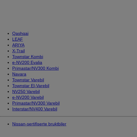
Qashqai
LEAF
ARIYA
X-Trail
Townstar Kombi
e-NV200 Evalia
Primastar/NV300 Kombi
Navara
Townstar Varebil
Townstar El-Varebil
NV250 Varebil
e-NV200 Varebil
Primastar/NV300 Varebil
Interstar/NV400 Varebil
Nissan-sertifiserte bruktbiler