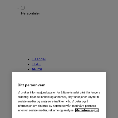
Personbiler
Qashqai
LEAF
ARIYA
X-Trail
Townstar Kombi
e-NV200 Evalia
Ditt personvern
Primastar/NV300 Kombi
Vi bruker informasjonskapsler for å få nettstedet vårt til å fungere
ordentlig, tilpasse innhold og annonser, tilby funksjoner knyttet til
sosiale medier og analysere trafikken vår. Vi deler også
informasjon om din bruk av nettstedet vårt med våre partnere
innenfor sosiale medier, reklame og analyse.
Mer informasjon