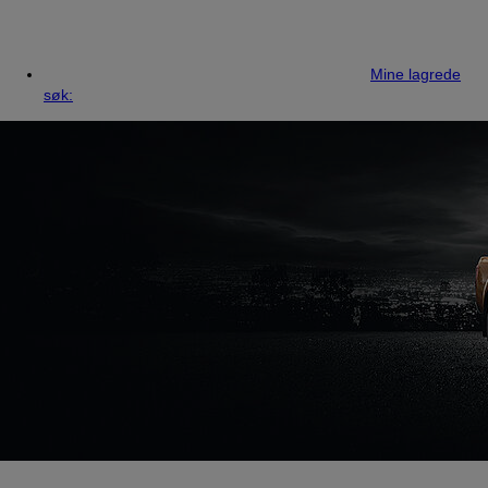
Mine lagrede
søk: