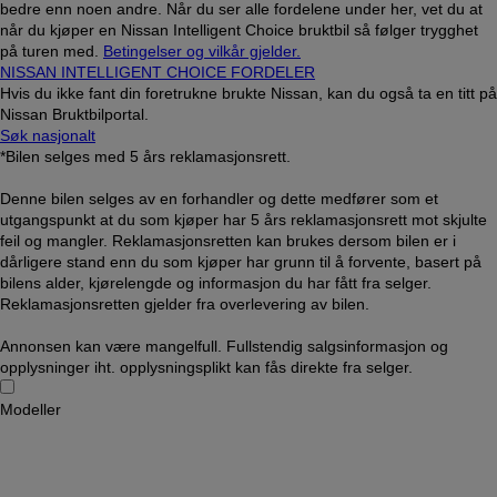
bedre enn noen andre. Når du ser alle fordelene under her, vet du at
når du kjøper en Nissan Intelligent Choice bruktbil så følger trygghet
på turen med.
Betingelser og vilkår gjelder.
NISSAN INTELLIGENT CHOICE FORDELER
Hvis du ikke fant din foretrukne brukte Nissan, kan du også ta en titt på
Nissan Bruktbilportal.
Søk nasjonalt
*Bilen selges med 5 års reklamasjonsrett.
Denne bilen selges av en forhandler og dette medfører som et
utgangspunkt at du som kjøper har 5 års reklamasjonsrett mot skjulte
feil og mangler. Reklamasjonsretten kan brukes dersom bilen er i
dårligere stand enn du som kjøper har grunn til å forvente, basert på
bilens alder, kjørelengde og informasjon du har fått fra selger.
Reklamasjonsretten gjelder fra overlevering av bilen.
Annonsen kan være mangelfull. Fullstendig salgsinformasjon og
opplysninger iht. opplysningsplikt kan fås direkte fra selger.
Modeller